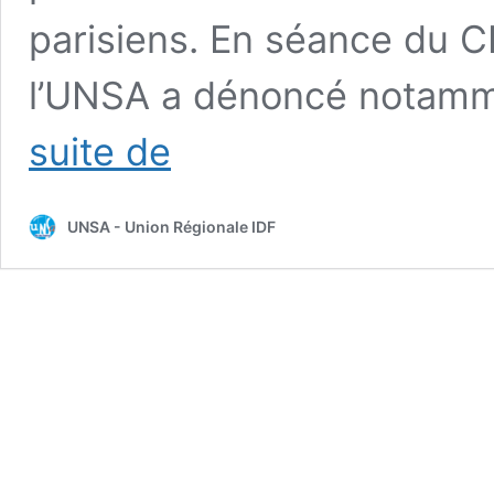
parisiens. En séance du 
l’UNSA a dénoncé notamme
NON
suite de
aux
fermetures
de
UNSA - Union Régionale IDF
Lycées
à
Paris
:
intersyndicale
contre
le
plan
de
la
Région
Ile