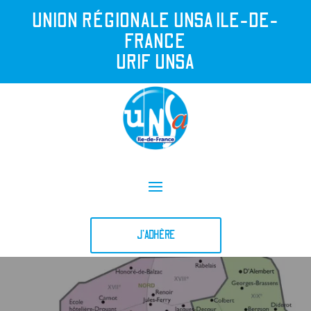
UNION R
É
GIONALE UNSA ILE-DE-
FRANCE
URIF UNSA
J'ADHÈRE