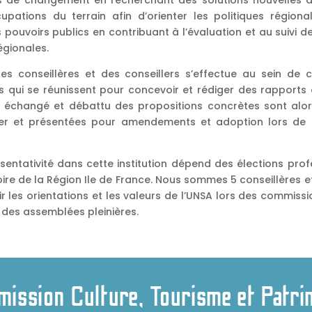
 de changement en recherchant des solutions nouvelles a
pations du terrain afin d’orienter les politiques régiona
s pouvoirs publics en contribuant à l’évaluation et au suivi d
égionales.
des conseillères et des conseillers s’effectue au sein de
 qui se réunissent pour concevoir et rédiger des rapports 
r échangé et débattu des propositions concrètes sont alo
ier et présentées pour amendements et adoption lors de 
sentativité dans cette institution dépend des élections prof
toire de la Région Ile de France. Nous sommes 5 conseillères e
oir les orientations et les valeurs de l’UNSA lors des commiss
 des assemblées pleinières.
ission Culture, Tourisme et Patri