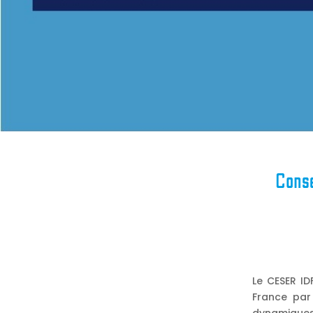
C
ons
Le CESER ID
France par 