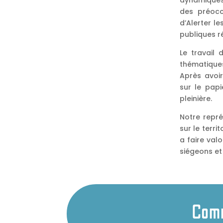
dynamiques
des préoccu
d’Alerter le
publiques r
Le travail 
thématiques
Après avoi
sur le pap
pleinière.
Notre repré
sur le terri
a faire val
siégeons et
Comm