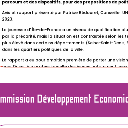
parcours et des dispositifs, pour des propositions de poli
Avis et rapport présenté par Patrice Bédouret, Conseiller UN
2023.
La jeunesse d’ Île-de-France a un niveau de qualification pl
par la précarité, mais la situation est contrastée selon les
plus élevé dans certains départements (Seine-Saint-Denis, 
dans les quartiers politiques de la ville.
Le rapport a eu pour ambition première de porter une vision
pour l’insertion professionnelle des jeunes notamment ceux
particulier sur ceux dédiés aux plus éloignés de l’emploi et a
A lire :
https://www.ceser-iledefrance.fr/ressource/insertio
de-france-regards-croises-sur-des-parcours-et-des-disp
mmission Développement Economi
politiques-publiques-regionales/
Formation, transition professionnelle et entrepreneuriat :
professionnelle des seniors en Île-de-France