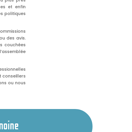
u plus près
les et enfin
es politiques
 commissions
ou des avis.
rs couchées
l’assemblée
essionnelles
t conseillers
ions ou nous
moine