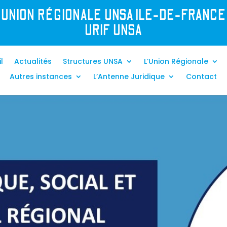
UNION R
É
GIONALE UNSA ILE-DE-FRANCE
URIF UNSA
l
Actualités
Structures UNSA
L’Union Régionale
Autres instances
L’Antenne Juridique
Contact