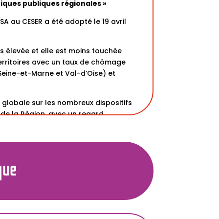
tiques publiques régionales »
SA au CESER a été adopté le 19 avril
us élevée et elle est moins touchée
 territoires avec un taux de chômage
Seine-et-Marne et Val-d’Oise) et
 globale sur les nombreux dispositifs
 de la Région, avec un regard
ux moins qualifiés.
n-professionnelle-des-jeunes-dile-
ositifs-pour-des-propositions-de-
que
 politiques publiques et activité