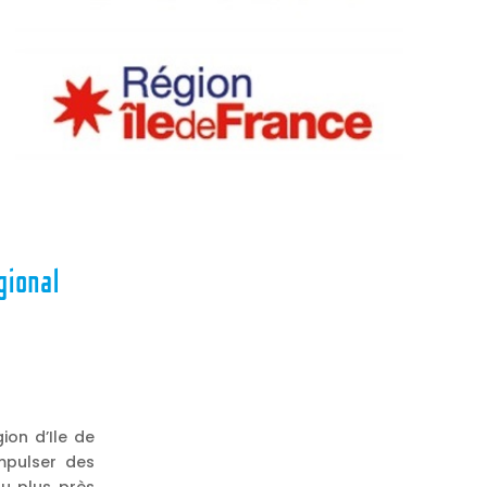
gional
ion d’Ile de
Impulser des