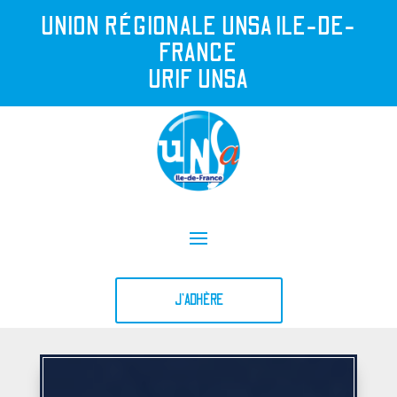
UNION R
É
GIONALE UNSA ILE-DE-
FRANCE
URIF UNSA
J'ADHÈRE