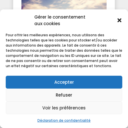
Gérer le consentement
aux cookies
Pour offrir les meilleures expériences, nous utilisons des
technologies telles que les cookies pour stocker et/ou accéder
aux informations des appareils. Le fait de consentir à ces
technologies nous permettra de traiter des données telles que le
comportement de navigation ou les ID uniques sur ce site. Le fait
de ne pas consentir ou de retirer son consentement peut avoir
VIOLENCES FAITES AUX
un effet négatif sur certaines caractéristiques et fonctions.
FEMMES : PAS UNE AFFAIRE
D’ÂGE
Accepter
Violences faites aux femmes : pas une affaire
Refuser
d'âge Les violences faites aux femmes, quel
Voir les préférences
que soit leur âge, restent, hélas, un sujet
toujours d'actualité. Celles dont sont
Déclaration de confidentialité
victimes les femmes de plus de 70 ans