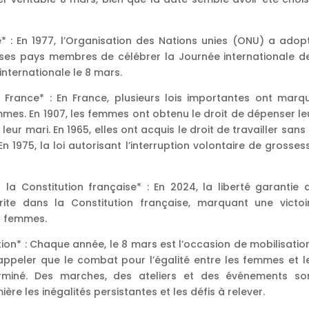
e* : En 1977, l’Organisation des Nations unies (ONU) a adop
 ses pays membres de célébrer la Journée internationale d
internationale le 8 mars.
n France* : En France, plusieurs lois importantes ont marq
emmes. En 1907, les femmes ont obtenu le droit de dépenser le
leur mari. En 1965, elles ont acquis le droit de travailler sans 
 1975, la loi autorisant l’interruption volontaire de grosses
s la Constitution française* : En 2024, la liberté garantie 
crite dans la Constitution française, marquant une victoi
es femmes.
sation* : Chaque année, le 8 mars est l’occasion de mobilisatio
rappeler que le combat pour l’égalité entre les femmes et l
rminé. Des marches, des ateliers et des événements so
re les inégalités persistantes et les défis à relever.