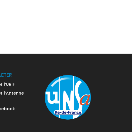
ACTER
 l’URIF
r l’Antenne
acebook