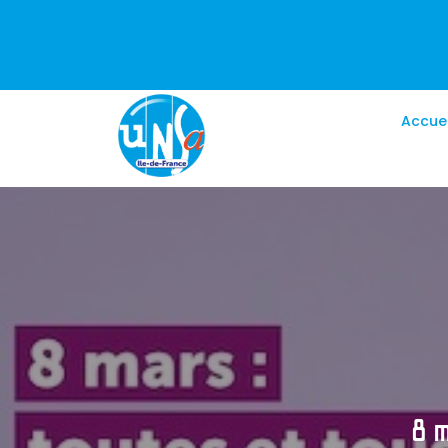
Accuei
8 m