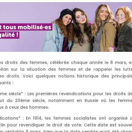
des droits des femmes, célébrée chaque année le 8 mars, e
ilan sur la situation des femmes et de rappeler les lutt
des droits. Voici quelques notions historique des principal
ants :
me siècle* : Les premières revendications pour les droits d
t du 20ème siècle, notamment en Russie où les femm
ux à ceux des hommes.
dications* : En 1914, les femmes socialistes ont organisé 
n pour revendiquer le droit de vote. Cette date est souve
 véritable 8 mars, bien que la date semble avoir été chois