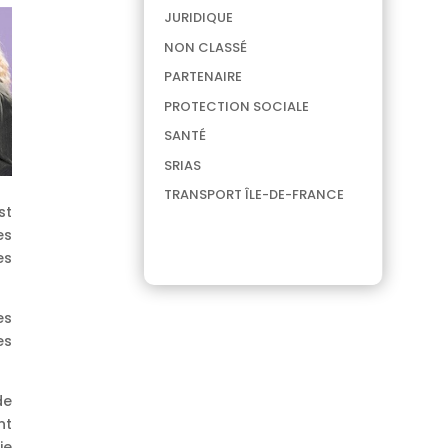
JURIDIQUE
NON CLASSÉ
PARTENAIRE
PROTECTION SOCIALE
SANTÉ
SRIAS
TRANSPORT ÎLE-DE-FRANCE
st
es
es
es
es
de
nt
ie