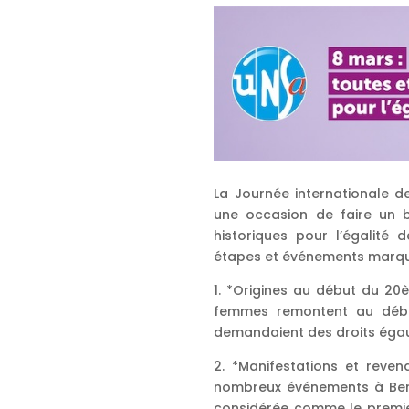
La Journée internationale 
une occasion de faire un b
historiques pour l’égalité 
étapes et événements marqu
1. *Origines au début du 20è
femmes remontent au débu
demandaient des droits éga
2. *Manifestations et reven
nombreux événements à Berli
considérée comme le premier