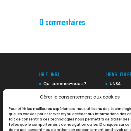
0 commentaires
URIF UNSA
LIENS UTILE
Qui sommes-nous ?
UNSA
Notre organisation
Drieets (e
Gérer le consentement aux cookies
Notre équipe
Ile-de-Fr
Pour offrir les meilleures expériences, nous utilisons des technologi
Nos Valeurs
Ile-de-Fr
que les cookies pour stocker et/ou accéder aux informations des ap
Mobilité
Revue de presse
fait de consentir à ces technologies nous permettra de traiter de
telles que le comportement de navigation ou les ID uniques sur ce si
Ile-de-Fr
Nos partenaires
de ne pas consentir ou de retirer son consentement peut avoir un 