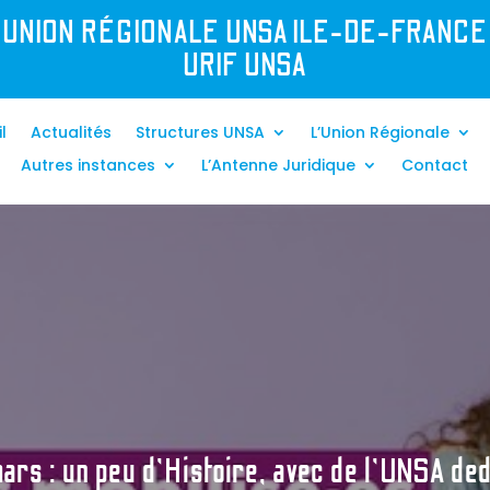
UNION R
É
GIONALE UNSA ILE-DE-FRANCE
URIF UNSA
l
Actualités
Structures UNSA
L’Union Régionale
Autres instances
L’Antenne Juridique
Contact
ars : un peu d’Histoire, avec de l’UNSA de