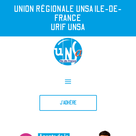
UNION R
É
GIONALE UNSA ILE-DE-
FRANCE
URIF UNSA
J'ADHÈRE