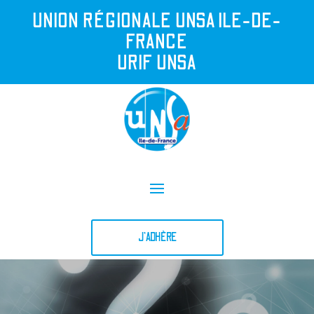
UNION R
É
GIONALE UNSA ILE-DE-
FRANCE
URIF UNSA
J'ADHÈRE