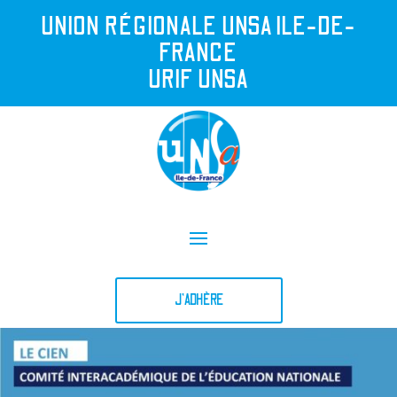
UNION R
É
GIONALE UNSA ILE-DE-
FRANCE
URIF UNSA
J'ADHÈRE