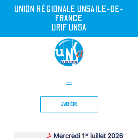
UNION R
É
GIONALE UNSA ILE-DE-
FRANCE
URIF UNSA
J'ADHÈRE