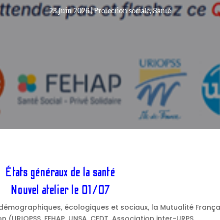
23 Juin 2026
|
Protection sociale
,
Santé
États généraux de la santé
Nouvel atelier le 01/07
 démographiques, écologiques et sociaux, la Mutualité França
ion (URIOPSS, FEHAP, UNSA, CFDT, Association inter-URPS