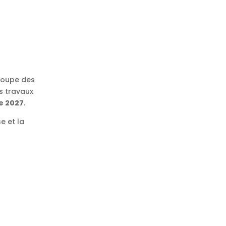
groupe des
es travaux
de 2027
.
e et la