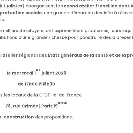
Mutualistes) coorganisent le
second atelier francilien dans 
 protection sociale
, une grande démarche destinée à réinven
le.
 milliers de citoyens ont exprimé leurs problèmes, leurs inqu
ributions d’une grande richesse pour construire dès à présen
atelier régional des États généraux de la santé et de la p
er
le mercredi 1
juillet 2026
de 17h00 à 18h30
s les locaux de la CFDT Ile-de-France
ème
78, rue Crimée | Paris 19
co-construction
des propositions.