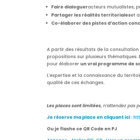
Faire dialoguer
acteurs mutualistes, pr
Partager les réalités territoriales
et a
Co-élaborer des pistes d’action con
A partir des résultats de la consultatio
propositions sur plusieurs thématiques. E
pour élaborer
un vrai programme de san
L’expertise et la connaissance du territo
qualité de ces échanges.
Les places sont limitées
, n’attendez pas 
Je réserve ma place en cliquant ici
:
ht
Ou je flashe ce QR Code en PJ