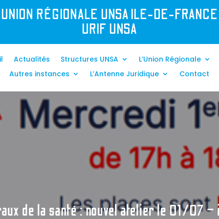
UNION R
É
GIONALE UNSA ILE-DE-FRANCE
URIF UNSA
l
Actualités
Structures UNSA
L’Union Régionale
Autres instances
L’Antenne Juridique
Contact
aux de la santé : nouvel atelier le 01/07 – 