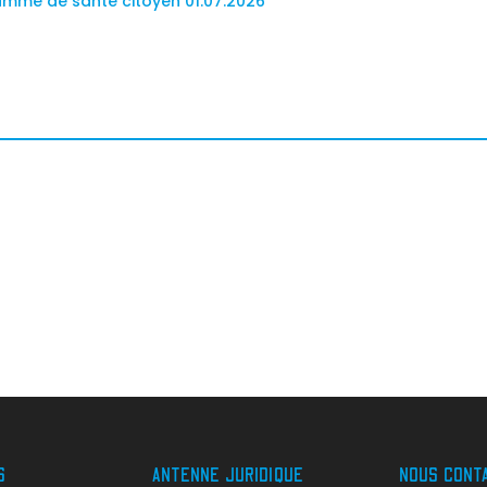
mme de santé citoyen 01.07.2026
S
ANTENNE JURIDIQUE
NOUS CONT