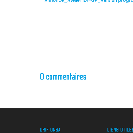
Annonce_Atelier IDF-GP_Vers un progra
0 commentaires
URIF UNSA
LIENS UTILE