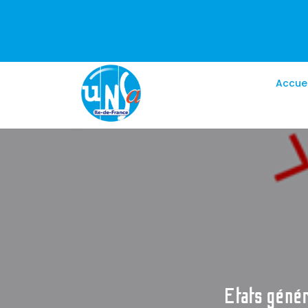
Accuei
Etats génér