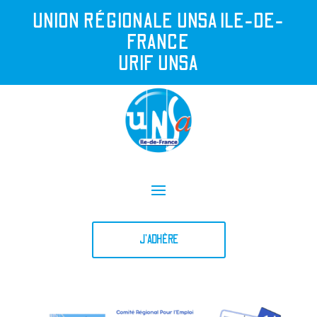
UNION R
É
GIONALE UNSA ILE-DE-
FRANCE
URIF UNSA
J'ADHÈRE