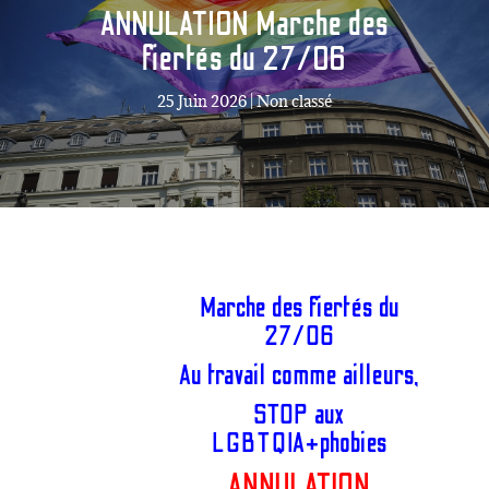
ANNULATION Marche des
fiertés du 27/06
25 Juin 2026
|
Non classé
Marche des fiertés du
27/06
Au travail comme ailleurs,
STOP aux
LGBTQIA+phobies
ANNULATION