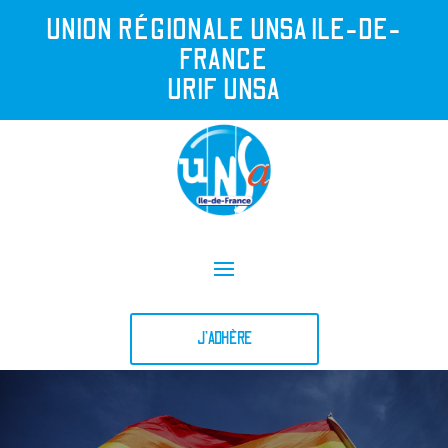
UNION R
É
GIONALE UNSA ILE-DE-
FRANCE
URIF UNSA
J'ADHÈRE