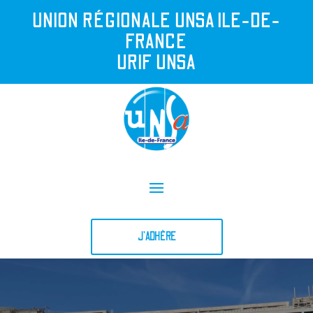
UNION R
É
GIONALE UNSA ILE-DE-
FRANCE
URIF UNSA
J'ADHÈRE