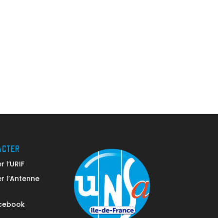
ACTER
 l’URIF
r l’Antenne
acebook