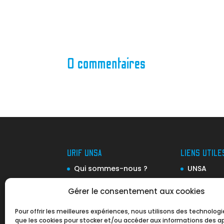
0 commentaires
URIF UNSA
LIENS UTILE
Qui sommes-nous ?
UNSA
Notre organisation
Drieets (e
Gérer le consentement aux cookies
Notre équipe
Ile-de-Fr
Pour offrir les meilleures expériences, nous utilisons des technologi
Nos Valeurs
Ile-de-Fr
que les cookies pour stocker et/ou accéder aux informations des ap