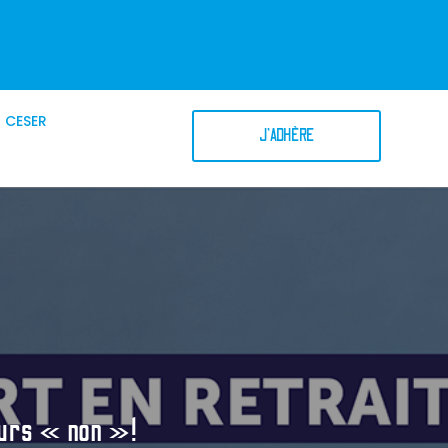
CESER
J'ADHÈRE
ours « non »!