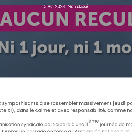
5 Avr 2023
|
Non classé
et sympathisants à se rassembler massivement
jeudi
po
cte XI), dans le calme et avec responsabilité, comme n
ème
ganisation syndicale participera à une 11
journée de ma
ie ! Après un passage en force à l’Assemblée nationale, le