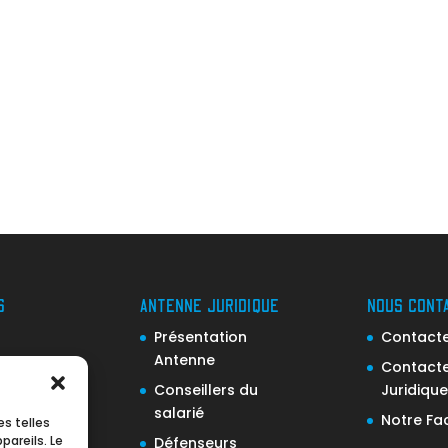
S
ANTENNE JURIDIQUE
NOUS CONT
Présentation
Contacter
Antenne
x Direcct)
Contacte
Conseillers du
Juridique
ance
salarié
Notre F
es telles
ance
pareils. Le
Défenseurs