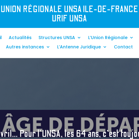
UNION R
É
GIONALE UNSA ILE-DE-FRANCE
URIF UNSA
l
Actualités
Structures UNSA
L’Union Régionale
Autres instances
L’Antenne Juridique
Contact
avril… Pour l’UNSA, les 64 ans, c’est touj