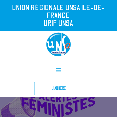
UNION R
É
GIONALE UNSA ILE-DE-
FRANCE
URIF UNSA
J'ADHÈRE