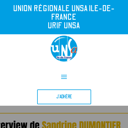
UNION R
É
GIONALE UNSA ILE-DE-
FRANCE
URIF UNSA
J'ADHÈRE