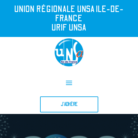
UNION R
É
GIONALE UNSA ILE-DE-
FRANCE
URIF UNSA
J'ADHÈRE