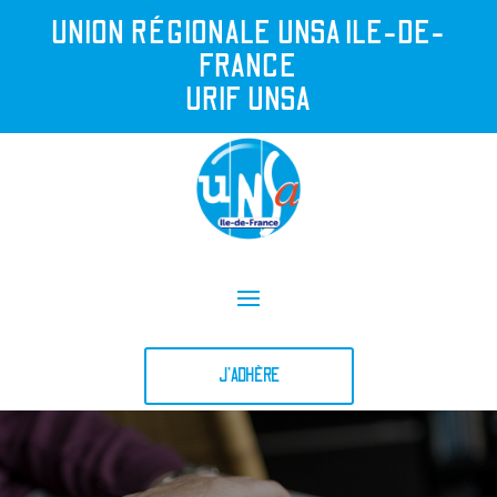
UNION R
É
GIONALE UNSA ILE-DE-
FRANCE
URIF UNSA
J'ADHÈRE