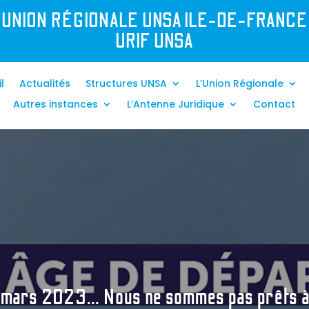
UNION R
É
GIONALE UNSA ILE-DE-FRANCE
URIF UNSA
l
Actualités
Structures UNSA
L’Union Régionale
Autres instances
L’Antenne Juridique
Contact
 mars 2023… Nous ne sommes pas prêts à 