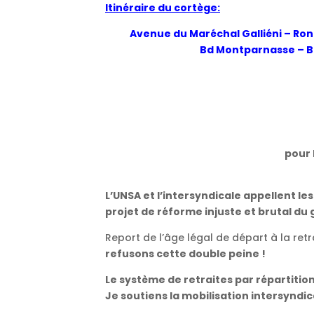
Itinéraire du cortège:
Avenue du Maréchal Galliéni – Ron
Bd
Montparnasse – Bd
pour 
L’UNSA et l’intersyndicale appellent les
projet de réforme injuste et brutal d
Report de l’âge légal de départ à la ret
refusons cette double peine !
Le système de retraites par répartitio
Je soutiens la mobilisation intersyndic