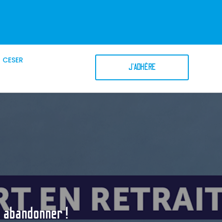
CESER
J'ADHÈRE
abandonner !