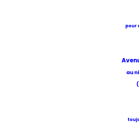
pour 
Avenu
au n
toujo