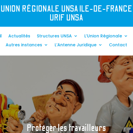
UNION R
É
GIONALE UNSA ILE-DE-FRANCE
URIF UNSA
l
Actualités
Structures UNSA
L’Union Régionale
Autres instances
L’Antenne Juridique
Contact
Protéger les travailleurs