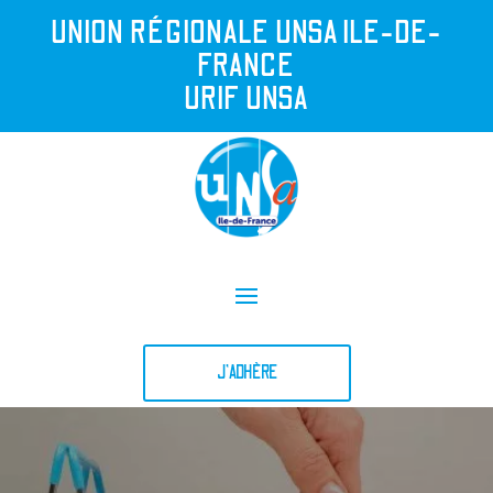
UNION R
É
GIONALE UNSA ILE-DE-
FRANCE
URIF UNSA
J'ADHÈRE