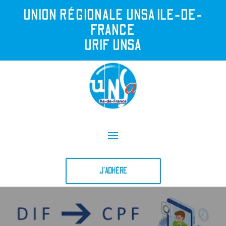
UNION R
É
GIONALE UNSA ILE-DE-
FRANCE
URIF UNSA
J'ADHÈRE