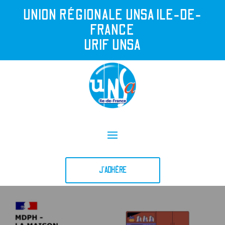
UNION R
É
GIONALE UNSA ILE-DE-
FRANCE
URIF UNSA
J'ADHÈRE