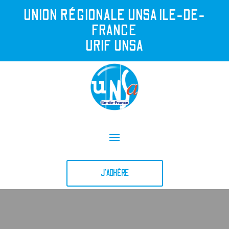
UNION R
É
GIONALE UNSA ILE-DE-
FRANCE
URIF UNSA
J'ADHÈRE