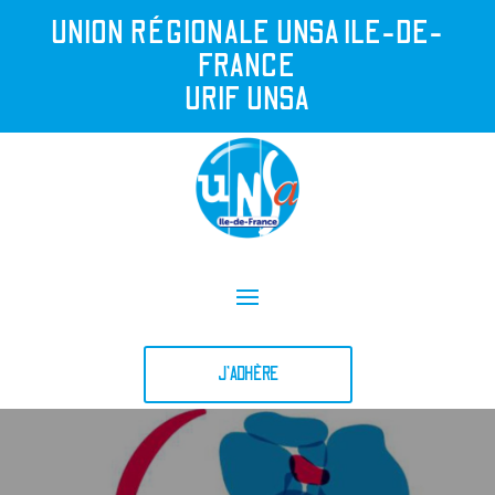
UNION R
É
GIONALE UNSA ILE-DE-
FRANCE
URIF UNSA
J'ADHÈRE