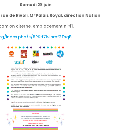
Samedi 28 juin
rue de Rivoli, M°Palais Royal, direction Nation
e camion citerne, emplacement n°41.
org/index.php/s/BPKH7kJnmf2TxqB