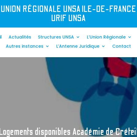
UNION R
É
GIONALE UNSA ILE-DE-FRANCE
URIF UNSA
l
Actualités
Structures UNSA
L’Union Régionale
Autres instances
L’Antenne Juridique
Contact
Logements disponibles Académie de Crétei