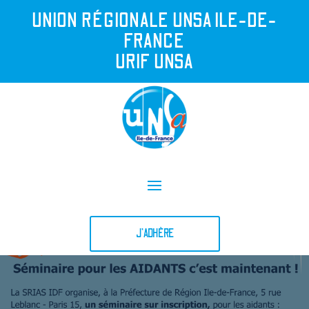
UNION R
É
GIONALE UNSA ILE-DE-
FRANCE
URIF UNSA
J'ADHÈRE