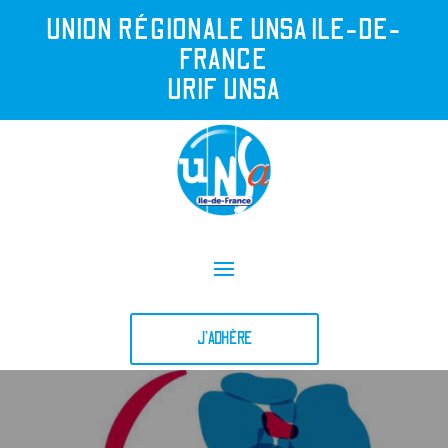
UNION R
É
GIONALE UNSA ILE-DE-
FRANCE
URIF UNSA
J'ADHÈRE