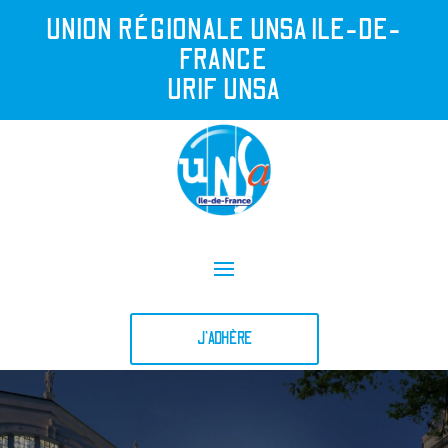
UNION R
É
GIONALE UNSA ILE-DE-
FRANCE
URIF UNSA
J'ADHÈRE