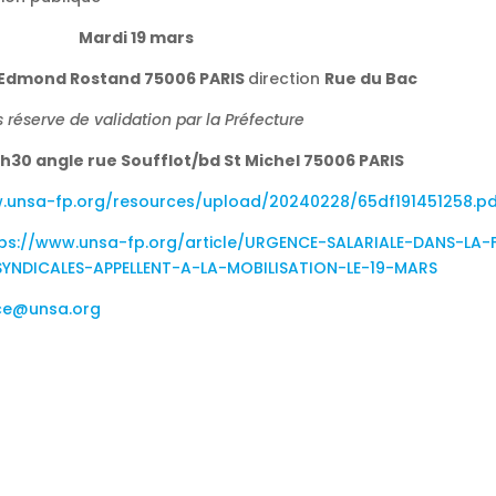
Mardi 19 mars
 Edmond Rostand 75006 PARIS
direction
Rue du Bac
 réserve de validation par la Préfecture
h30 angle rue Soufflot/bd St Michel 75006 PARIS
w.unsa-fp.org/resources/upload/20240228/65df191451258.pd
tps://www.unsa-fp.org/article/URGENCE-SALARIALE-DANS-LA
YNDICALES-APPELLENT-A-LA-MOBILISATION-LE-19-MARS
nce@unsa.org