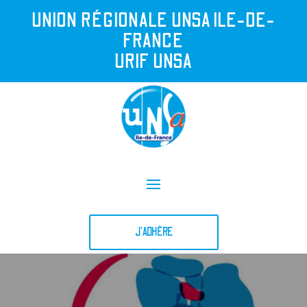
UNION R
É
GIONALE UNSA ILE-DE-
FRANCE
URIF UNSA
J'ADHÈRE