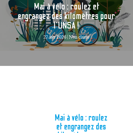
Mai à vélo : roulez et
engrangez des kilomètres pour
l’UNSA !
27 Avr 2026
|
Non classé
Mai à vélo : roulez
et engrangez des