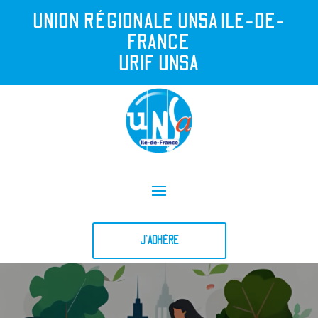
UNION R
É
GIONALE UNSA ILE-DE-
FRANCE
URIF UNSA
J'ADHÈRE