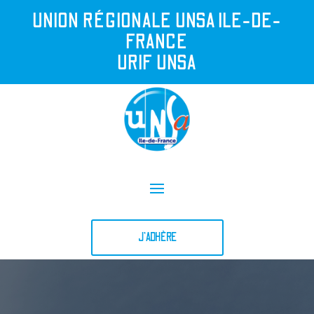
UNION R
É
GIONALE UNSA ILE-DE-
FRANCE
URIF UNSA
J'ADHÈRE