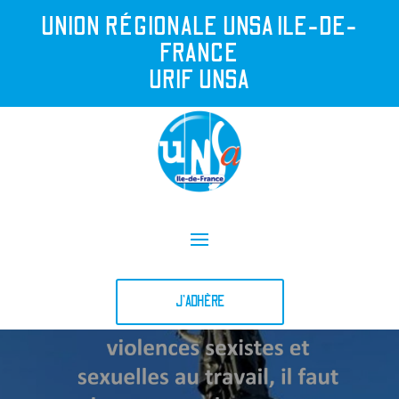
UNION R
É
GIONALE UNSA ILE-DE-
FRANCE
URIF UNSA
J'ADHÈRE