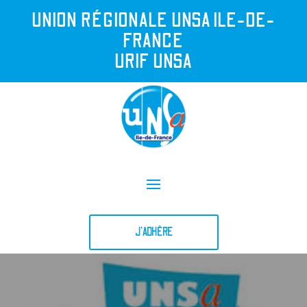
UNION R
É
GIONALE UNSA ILE-DE-
FRANCE
URIF UNSA
J'ADHÈRE