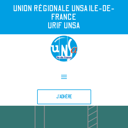
UNION R
É
GIONALE UNSA ILE-DE-
FRANCE
URIF UNSA
J'ADHÈRE